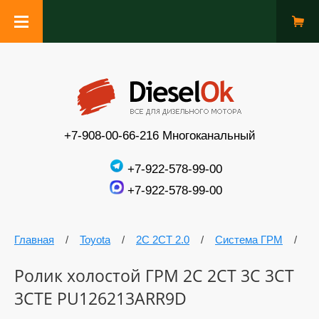
+7-908-00-66-216 Многоканальный
+7-922-578-99-00
+7-922-578-99-00
Главная
/
Toyota
/
2C 2CT 2.0
/
Система ГРМ
/
Р
Ролик холостой ГРМ 2C 2CT 3C 3CT
3CTE PU126213ARR9D