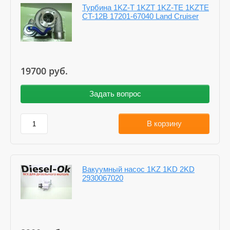
Турбина 1KZ-T 1KZT 1KZ-TE 1KZTE
CT-12B 17201-67040 Land Cruiser
19700
руб.
Задать вопрос
В корзину
Вакуумный насос 1KZ 1KD 2KD
2930067020