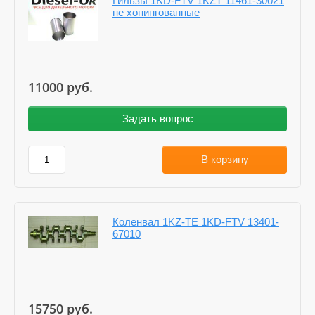
Гильзы 1KD-FTV 1KZT 11461-30021
не хонингованные
11000
руб.
Задать вопрос
В корзину
Коленвал 1KZ-TE 1KD-FTV 13401-
67010
15750
руб.