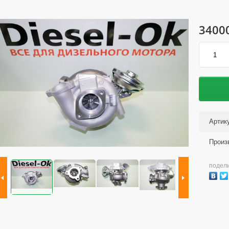
3400
Артик
Произ
подел