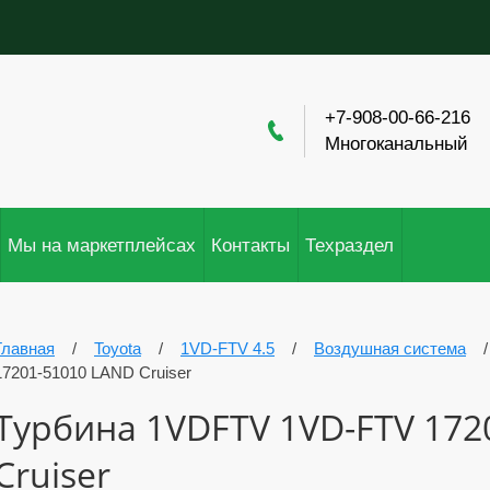
+7-908-00-66-216
Многоканальный
Мы на маркетплейсах
Контакты
Техраздел
Главная
/
Toyota
/
1VD-FTV 4.5
/
Воздушная система
17201-51010 LAND Cruiser
Турбина 1VDFTV 1VD-FTV 172
Cruiser