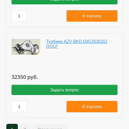
В корзину
Турбина AZV BKD 03G253010J
GOLF
32350
руб.
Задать вопрос
В корзину