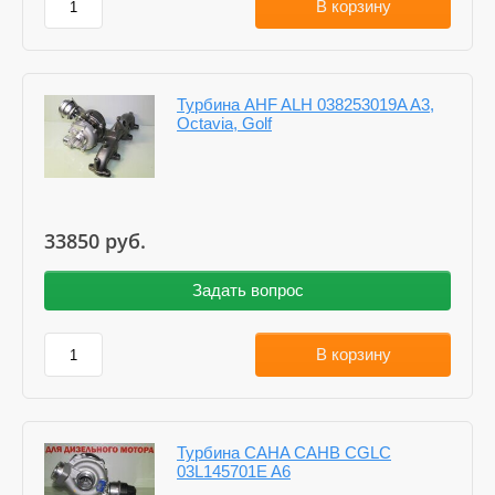
В корзину
Турбина AHF ALH 038253019A A3,
Octavia, Golf
33850
руб.
Задать вопрос
В корзину
Турбина CAHA CAHB CGLC
03L145701E A6