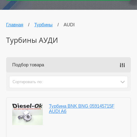
Главная
/
Турбины
/
AUDI
Турбины АУДИ
Подбор товара
Сортировать по:
Турбина BNK BNG 059145715F
AUDI A6