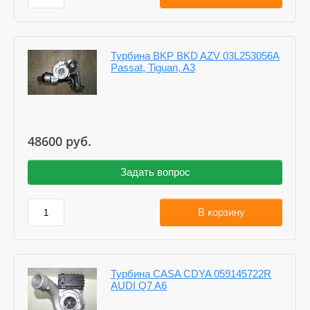
Турбина BKP BKD AZV 03L253056A
Passat, Tiguan, A3
48600
руб.
Задать вопрос
В корзину
Турбина CASA CDYA 059145722R
AUDI Q7 A6